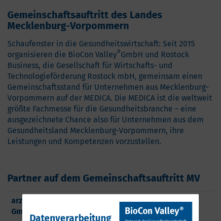
Gemeinschaftsauftritt des Landes
Mecklenburg-Vorpommern
Schaufenster in die Gesundheitswirtschaft: Seit 2015
®
organisieren die BioCon Valley
GmbH und Rostock
Business, die Gesellschaft für Wirtschafts- und
Technologieförderung Rostock mbH, gemeinsam einen
Gemeinschaftsstand für Unternehmen aus Mecklenburg-
Vorpommern auf der MEDICA. Die MEDICA ist die weltweit
größte Fachmesse für die Gesundheitsbranche – eine
ausgezeichnete Chance also für Unternehmen aus dem
Gesundheitsland Mecklenburg-Vorpommern, ihre
Leistungen und Kompetenzen vorzustellen.
Partner auf dem Gemeinschaftsauftritt MV
arztkonsultation ak
www.arztkonsultation.de
GmbH
Datenverarbeitung