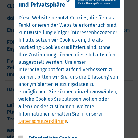
und Privatsphäre
CLEARUM GmbH
www.clearum.de
Diese Website benutzt Cookies, die für das
daisygrip GmbH
www.daisygrip.de
Funktionieren der Website erforderlich sind.
Ebnet Medical GmbH
www.de.ebnetmedical.com
Zur Darstellung einiger interessenbezogener
Inhalte setzen wir Cookies ein, die als
FOBA Laser Marking +
www.fobalaser.com
Marketing-Cookies qualifiziert sind. Ohne
Engraving ALLTEC GmbH
Ihre Zustimmung können diese Inhalte nicht
Fraunhofer-Institut für
ausgespielt werden.
Um unser
Zelltherapie und
www.izi.fraunhofer.de
Internetangebot fortlaufend verbessern zu
Immunologie IZI
können, bitten wir Sie, uns die Erfassung von
anonymisierten Nutzungsdaten zu
www.imaco-
IMACO GmbH
ermöglichen.
Sie können einzeln auswählen,
medizintechnik.de
welche Cookies Sie zulassen wollen oder
Leibniz-Institut für
allen Cookies zustimmen. Weitere
Plasmaforschung und
www.inp-greifswald.de
Informationen erhalten Sie in unserer
Technologie e.V.
Datenschutzerklärung
.
MBP Medical
Biomaterial Products
www.mbp-gmbh.de
Erforderliche Cookies