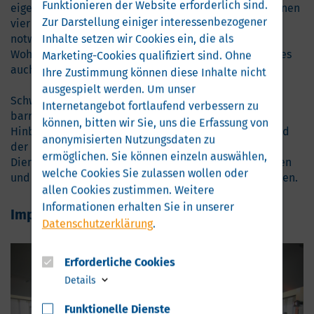
Funktionieren der Website erforderlich sind.
eigenständig und möglichst lange gesund in den eigenen
Zur Darstellung einiger interessenbezogener
vier Wänden leben und mobil bleiben können, ist es
Inhalte setzen wir Cookies ein, die als
notwendig, kluge Lösungen zu finden, um das
Wohnumfeld so zu gestalten und anzupassen, dass dies
Marketing-Cookies qualifiziert sind. Ohne
auch möglich wird.
Ihre Zustimmung können diese Inhalte nicht
ausgespielt werden.
Um unser
Schwerpunktthemen dieser Veranstaltung waren das
Internetangebot fortlaufend verbessern zu
barrierearme Bauen, technische Assistenzsysteme in
können, bitten wir Sie, uns die Erfassung von
Hinblick auf die Verzahnung mit dem Wohnumfeld und
anonymisierten Nutzungsdaten zu
der Mobilität, soziale und haushaltsnahe
ermöglichen.
Sie können einzeln auswählen,
Dienstleistungen sowie die Entwicklung von geeigneten
welche Cookies Sie zulassen wollen oder
und von den Menschen bezahlbaren Geschäftsmodellen.
allen Cookies zustimmen. Weitere
Informationen erhalten Sie in unserer
Impressionen
Datenschutzerklärung
.
Erforderliche Cookies
Details
Funktionelle Dienste