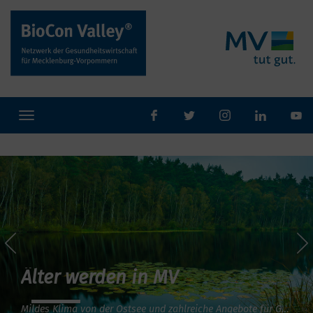
Toggle
facebook
twitter
Instaram
navigation
Älter werden in MV
Mildes Klima von der Ostsee und zahlreiche Angebote für Gesundheitsprävention um aktiv das Leben zu genießen