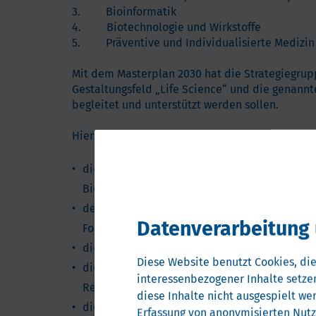
3. Bioinformatik
4. Biotechnologie und Wirkstoffe
5. Präventive und Individualisierte Medizin
Mit dem Masterplan 2030 hat die Strategiegrupp
Gestaltungsfeld „Life Science“ und die genann
begleitet und unterstützt werden sollen.
Hierzu gehören z.B.
die Intensivierung der Forschungs- und Entwi
Biotechnologie,
der Ausbau und die Weiterentwicklung der H
Datenverarbeitung 
Forschungseinrichtungen,
die Forcierung und Verstetigung des Technolo
Diese Website benutzt Cookies, die
die Unterstützung regionaler Unternehmen b
interessenbezogener Inhalte setzen
Regulation, MDR),
diese Inhalte nicht ausgespielt we
die Verbesserung der Koordination und Zus
Erfassung von anonymisierten Nut