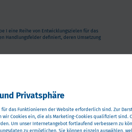
e I eine Reihe von Entwicklungszielen für das
ten Handlungsfelder definiert, deren Umsetzung
cklungsaktivitäten für spezielle Medizintechnik und
ochschulen und außeruniversitären
und Privatsphäre
gietransfers und der Netzwerkbildung,
 für das Funktionieren der Website erforderlich sind.
Zur Darst
ei der Zulassung von Medizinprodukten (Medical Device
 wir Cookies ein, die als Marketing-Cookies qualifiziert sind
rden.
Um unser Internetangebot fortlaufend verbessern zu könn
ammenarbeit zwischen den verschiedenen
zungsdaten zu ermöglichen.
Sie können einzeln auswählen, wel