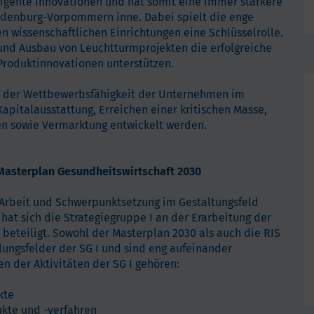
lligente Innovationen und hat somit eine immer stärkere
cklenburg-Vorpommern inne. Dabei spielt die enge
wissenschaftlichen Einrichtungen eine Schlüsselrolle.
 und Ausbau von Leuchtturmprojekten die erfolgreiche
Produktinnovationen unterstützen.
ng der Wettbewerbsfähigkeit der Unternehmen im
Kapitalausstattung, Erreichen einer kritischen Masse,
en sowie Vermarktung entwickelt werden.
 Masterplan Gesundheitswirtschaft 2030
 Arbeit und Schwerpunktsetzung im Gestaltungsfeld
 hat sich die Strategiegruppe I an der Erarbeitung der
 beteiligt. Sowohl der Masterplan 2030 als auch die RIS
ungsfelder der SG I und sind eng aufeinander
 der Aktivitäten der SG I gehören:
kte
kte und -verfahren