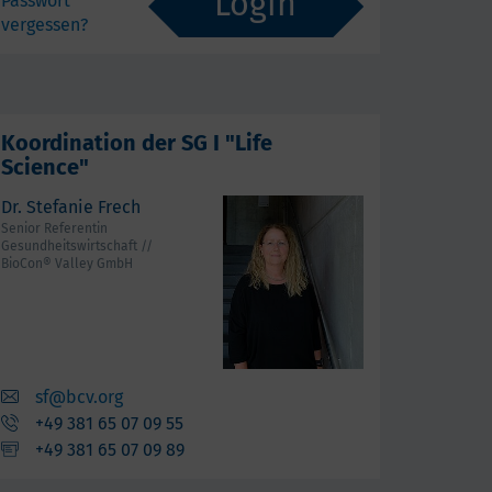
Passwort
vergessen?
Koordination der SG I "Life
Science"
Dr. Stefanie Frech
Senior Referentin
Gesundheitswirtschaft //
BioCon® Valley GmbH
sf@bcv.org
+49 381 65 07 09 55
+49 381 65 07 09 89