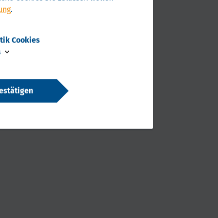
ung
.
stik Cookies
s
estätigen