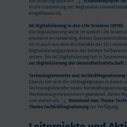
die Arbeitsgruppe ein
Eckpunktepapier für
in die Erarbeitung der Regionalen Innovationsst
eingeflossen ist.
AG Digitalisierung in den Life Sciences (2019):
Die Digitalisierung weist im Gebiet Life Science
erscheint es notwendig, dieses Querschnittsthe
SG III auch aus dem Blickwinkel der SG I vora
Digitalisierungsprojekte der beiden Teilberei
setzen. Die AG Digitalisierung hat in Zusammen
zur Digitalisierung der Gesundheitswirtschaft
i
Technologietransfer und Fachkräftegewinnung (
Ebenso hat sich die Strategiegruppe in einem
Technologietransfer sowie Fachkräftegewinnung 
Mecklenburg-Vorpommern gewidmet. Beide Papie
und stehen als
Download zum Thema Techno
Thema Fachkräftegewinnung
zur Verfügung.
Leitprojekte und Akt