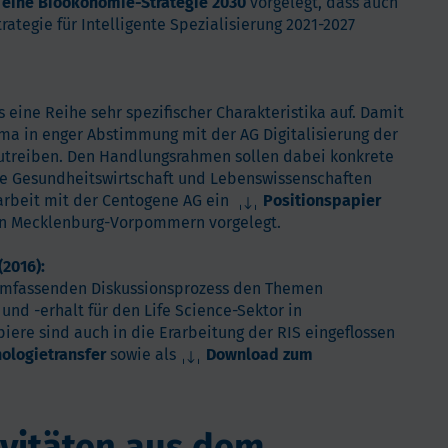
 eine Bioökonomie-Strategie 2030
vorgelegt, dass auch
rategie für Intelligente Spezialisierung 2021-2027
s eine Reihe sehr spezifischer Charakteristika auf. Damit
ma in enger Abstimmung mit der AG Digitalisierung der
nzutreiben. Den Handlungsrahmen sollen dabei konkrete
che Gesundheitswirtschaft und Lebenswissenschaften
arbeit mit der Centogene AG ein
Positionspapier
n Mecklenburg-Vorpommern vorgelegt.
2016):
 umfassenden Diskussionsprozess den Themen
und -erhalt für den Life Science-Sektor in
re sind auch in die Erarbeitung der RIS eingeflossen
logietransfer
sowie als
Download zum
ivitäten aus dem