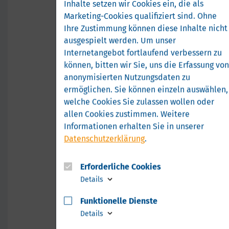
„Gesundheitstourism
Inhalte setzen wir Cookies ein, die als
Marketing-Cookies qualifiziert sind. Ohne
Ihre Zustimmung können diese Inhalte nicht
Mecklenburg-Vorpommern
ausgespielt werden.
Um unser
bietet nicht nur beste
Internetangebot fortlaufend verbessern zu
natürliche
können, bitten wir Sie, uns die Erfassung vo
Voraussetzungen für
anonymisierten Nutzungsdaten zu
Erholung und Genesung.
Der Gesundheitsbereich
ermöglichen.
Sie können einzeln auswählen,
zählt zu den modernsten
welche Cookies Sie zulassen wollen oder
und leistungsfähigsten in
allen Cookies zustimmen. Weitere
Europa. So gibt es in MV
Informationen erhalten Sie in unserer
insgesamt 63 Heilbäder,
Datenschutzerklärung
.
Seeheilbäder, Seebäder,
Luftkurorte und
Erforderliche Cookies
Erholungsorte, welche alle
die strengen Kriterien des
Details
Landeskurortgesetzes
Funktionelle Dienste
erfüllen. Hinzu kommen
herausragendes
Details
wissenschaftliches Know-