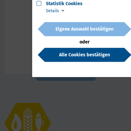
Statistik Cookies
how, Life-Science-
Technologien, gesunde
Details
Ernährungsangebote und
moderne Wellness-
Eigene Auswahl bestätigen
Einrichtungen unter
Nutzung unserer
oder
natürlichen Schätze wie
Wasser, Sole, Moor und
Alle Cookies bestätigen
Kreide.
Zur Strategiegruppe IV