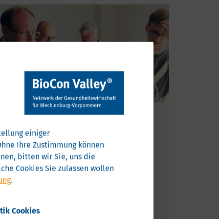
„Ideen werden Wirklichkeit“:
Unsere Start-up- und
ellung einiger
Unternehmenstour ...
. Ohne Ihre Zustimmung können
en, bitten wir Sie, uns die
... Gesundheitswirtschaft zeigte erneut
che Cookies Sie zulassen wollen
Innovationsorte der bedeutenden Branche.
ung
.
Diesmal ging es zu vier Unternehmen nach
Rostock.
stik Cookies
04.08.2026