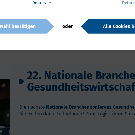
Details
Detail
wahl bestätigen
oder
Alle Cookies b
 Nachrichten aus der Gesundheitswirtschaft Mecklenburg-Vor
22. Nationale Branchen
Gesund­heits­wirt­scha
Die nächste
Nationale Branchenkonferenz Gesundhei
Sie wollen daran teilnehmen? Dann registrieren Sie si