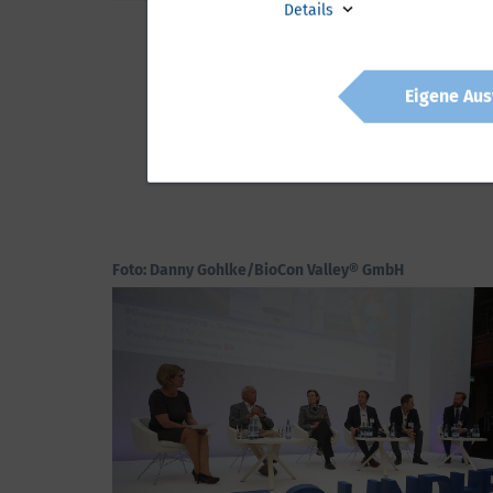
Details
Eigene Aus
Für weitere aktuelle
Foto: Danny Gohlke/BioCon Valley® GmbH