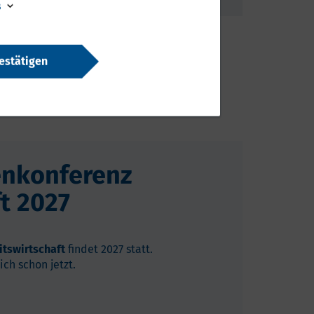
s
estätigen
pommern hier klicken.
­kon­fe­renz
ft 2027
tswirtschaft
findet 2027
statt.
ch schon jetzt.