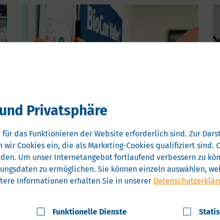
und Privatsphäre
Nachweislich hohe Qualität: Wir
sind erneut ISO 9001-zertifiziert
 für das Funktionieren der Website erforderlich sind.
Zur Darst
 wir Cookies ein, die als Marketing-Cookies qualifiziert sind
Wir haben erneut das ISO 9001-Zertifikat. Die
rden.
Um unser Internetangebot fortlaufend verbessern zu könn
internationale Norm für
zungsdaten zu ermöglichen.
Sie können einzeln auswählen, wel
Qualitätsmanagementsysteme steht für die
tere Informationen erhalten Sie in unserer
Datenschutzerklär
gleichbleibend hohe Qualität unserer Arbeit.
05.08.2026
Funktionelle Dienste
Stati