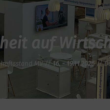
it auf Wirtscha
haftsstand MV //
16. - 19.11.2026
// D