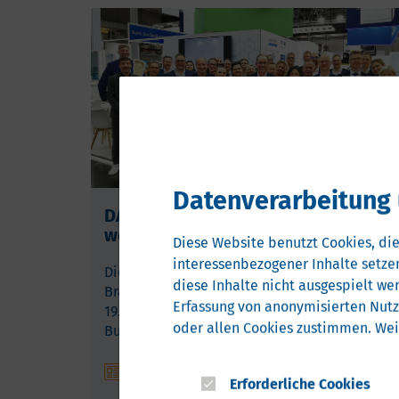
Datenverarbeitung 
DAS Gesundheitsland MV auf der
weltgrößten Messe der Branche
Diese Website benutzt Cookies, die
interessenbezogener Inhalte setzen
Die jährliche bedeutendste Messe unserer
diese Inhalte nicht ausgespielt we
Branche, die MEDICA, findet vom 16. bis
Erfassung von anonymisierten Nut
19.11.2026 statt. Wir organisieren mit Rostock
oder allen Cookies zustimmen. Wei
Business einen Landesgemeinschaftsstand.
06.08.2026
Erforderliche Cookies