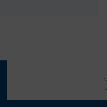
A
Si
La
Cl