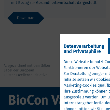
mit Bezug zur Gesundheitswirtschaft dargestellt.
Download
Datenverarbeitung
und Privatsphäre
Diese Website benutzt Coo
Ausgezeichnet mit dem Silber
Funktionieren der Website
Label der European
Zur Darstellung einiger i
Cluster Excellence Initiative
Inhalte setzen wir Cookies 
Marketing-Cookies qualifi
Ihre Zustimmung können d
ausgespielt werden.
Um u
Internetangebot fortlaufe
können, bitten wir Sie, un