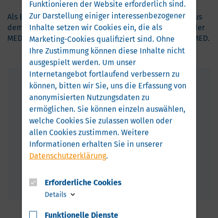
Funktionieren der Website erforderlich sind.
Zur Darstellung einiger interessenbezogener
Als Einzelaussteller sind weitere vier Unternehmen aus
Inhalte setzen wir Cookies ein, die als
dem Gesundheitsland MV vor Ort in Düsseldorf – auf der
MEDICA sowie auf der parallel stattfindenden COMPAMED.
Marketing-Cookies qualifiziert sind. Ohne
Ihre Zustimmung können diese Inhalte nicht
ausgespielt werden.
Um unser
Internetangebot fortlaufend verbessern zu
können, bitten wir Sie, uns die Erfassung von
Haben Sie Fragen oder Anregungen?
anonymisierten Nutzungsdaten zu
Robin
Abt
ermöglichen.
Sie können einzeln auswählen,
Referent Gesundheitswirtschaft // Internationales
welche Cookies Sie zulassen wollen oder
allen Cookies zustimmen. Weitere
ra@bcv.org
+49 381 65 07 09 64
Informationen erhalten Sie in unserer
+49 151 52 24 59 79
Datenschutzerklärung
.
Erforderliche Cookies
Details
Funktionelle Dienste