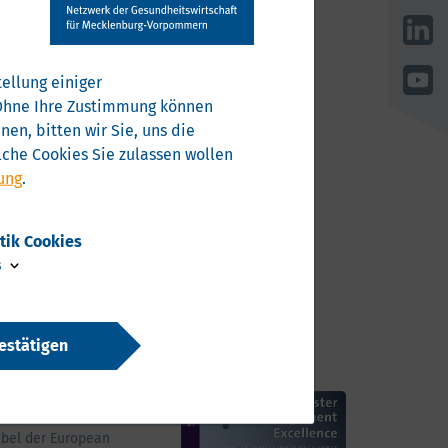
ellung einiger
. Ohne Ihre Zustimmung können
en, bitten wir Sie, uns die
che Cookies Sie zulassen wollen
ung
.
stik Cookies
s
estätigen
usgezeichnet mit dem
lber
bel der European