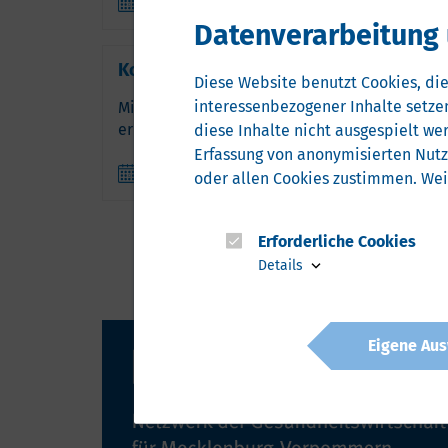
26.03.2023
Datenverarbeitung 
Kontaktstelle in die Greater Bay Area in 
Diese Website benutzt Cookies, die
interessenbezogener Inhalte setzen
Mitte Oktober gestartet: Das „International 
ermöglicht Zusammenarbeit mit Gesundheitsw
diese Inhalte nicht ausgespielt we
Erfassung von anonymisierten Nut
01.01.2023
oder allen Cookies zustimmen. Wei
Erforderliche Cookies
Details
Eigene Aus