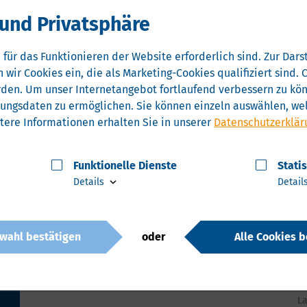
und Privatsphäre
China
 für das Funktionieren der Website erforderlich sind.
Zur Darst
 wir Cookies ein, die als Marketing-Cookies qualifiziert sind
Exchange and Innovation Center“ von CELISCA
irtschaft Chinas.
rden.
Um unser Internetangebot fortlaufend verbessern zu könn
zungsdaten zu ermöglichen.
Sie können einzeln auswählen, wel
tere Informationen erhalten Sie in unserer
Datenschutzerklär
Funktionelle Dienste
Stati
Details
Detail
wahl bestätigen
oder
Alle Cookies b
A
Si
La