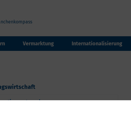
anchenkompass
rn
Vermarktung
Internationalisierung
ngswirtschaft
novationsnetzwerke
„Silber Label“ ausgezeichnet. Es würdigt erneut die