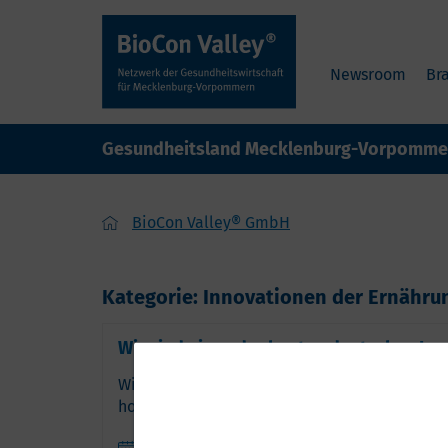
Newsroom
Br
Gesundheitsland Mecklenburg-Vorpomme
BioCon Valley® GmbH
Kategorie: Innovationen der Ernähru
Wir sind eines der besten deutschen In
Wir wurden zum dritten Mal in Folge mit dem 
hohe Qualität unseres Clustermanagements.