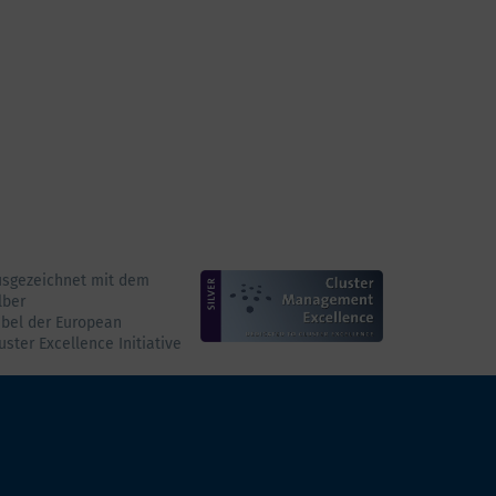
usgezeichnet mit dem
lber
bel der European
uster Excellence Initiative