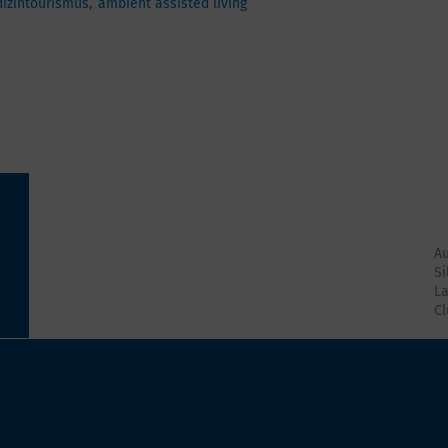
izintourismus
ambient assisted living
A
Si
La
Cl