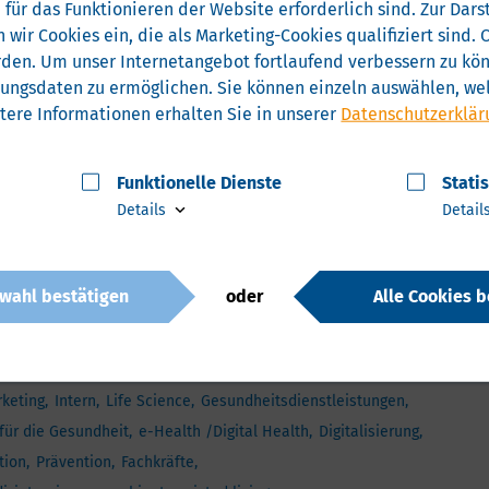
 für das Funktionieren der Website erforderlich sind.
Zur Darst
„Ship to Business“
oder unsere
Nationale
uch relevante regionale und überregionale Termine an
 wir Cookies ein, die als Marketing-Cookies qualifiziert sind
sen. So behalten Sie alle relevanten Veranstaltungen
rden.
Um unser Internetangebot fortlaufend verbessern zu könn
.
zungsdaten zu ermöglichen.
Sie können einzeln auswählen, wel
tere Informationen erhalten Sie in unserer
Datenschutzerklär
r die Gesundheitswirtschaft, nehmen wir den Termin
Funktionelle Dienste
Stati
beit mit uns interessiert sein oder Vorschläge für eine
Details
Detail
wahl bestätigen
oder
Alle Cookies b
esundheitswirtschaft
Internationalisierung
keting
Intern
Life Science
Gesundheitsdienstleistungen
für die Gesundheit
e-Health /Digital Health
Digitalisierung
tion
Prävention
Fachkräfte