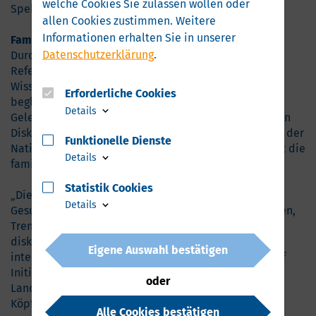
welche Cookies Sie zulassen wollen oder
Spektrum an Dialogen und Formaten.
allen Cookies zustimmen. Weitere
Informationen erhalten Sie in unserer
Familiäre Atmosphäre
Datenschutzerklärung
.
Durch das Fachprogramm leiteten hochrangige
Referentinnen und Referenten aus Wirtschaft,
Wissenschaft, Bundes- und Landespolitik. Eine
Erforderliche Cookies
begleitende Ausstellung bot darüber hinaus viele
Details
Gelegenheiten zum Meinungsaustausch und fachlichen
Diskurs. Unabhängig davon ist als ein Aushängeschild der
Funktionelle Dienste
Nationalen Branchenkonferenz Gesundheitswirtschaft die
Details
familiäre Atmosphäre geworden.
Statistik Cookies
„Die Konferenz ist ein zentraler Treffpunkt der
Details
Gesundheitswirtschaft, um aktuelle Herausforderungen,
Trends und Zukunftsperspektiven der Branche zu
diskutieren – sowohl auf nationaler als auch auf
Eigene Auswahl bestätigen
internationaler Ebene. Bereits seit 2005 bringt sie auf
Initiative der Bundesregierung und im Auftrag der
oder
Landesregierung Mecklenburg-Vorpommern führende
Köpfe aus Wirtschaft, Wissenschaft und Politik
Alle Cookies bestätigen