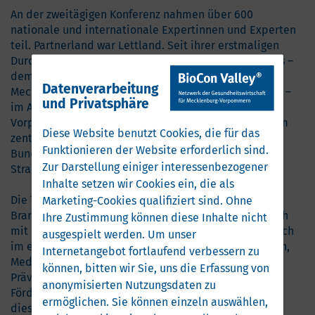
An der zweitägigen Konferenz nahmen über 600
nationale und internationale Expertinnen und Experten
teil. Partnerland war Lettland. Seit ihrer erstmaligen
Durchführung im Jahr 2005 wird die Konferenz von uns –
dem Netzwerk der Gesundheitswirtschaft für
Datenverarbeitung
®
Mecklenburg-Vorpommern, der
BioCon Valley
GmbH
–
und Privatsphäre
im Auftrag der Landesregierung Mecklenburg-
Vorpommern organisiert. Sie hat sich seither zu einem
Diese Website benutzt Cookies, die für das
zentralen Forum für die
Gesundheitswirtschaft
in der
Funktionieren der Website erforderlich sind.
Bundesrepublik Deutschland mit internationaler
Zur Darstellung einiger interessenbezogener
Strahlkraft entwickelt.
Inhalte setzen wir Cookies ein, die als
Die Themenschwerpunkte der 21. Nationalen
Marketing-Cookies qualifiziert sind. Ohne
Branchenkonferenz Gesundheitswirtschaft setzten sich
Ihre Zustimmung können diese Inhalte nicht
mit den zentralen Herausforderungen der Branche auch
ausgespielt werden.
Um unser
im europäischen Kontext auseinander. Von Innovation,
Internetangebot fortlaufend verbessern zu
Medizintechnik und Künstlicher Intelligenz bis hin zu
können, bitten wir Sie, uns die Erfassung von
Prävention und Fitness im Kontext von Longevity, der
anonymisierten Nutzungsdaten zu
Förderung von Start-ups und jungen Talenten – die
ermöglichen.
Sie können einzeln auswählen,
diesjährige Veranstaltung bot erneut ein breites