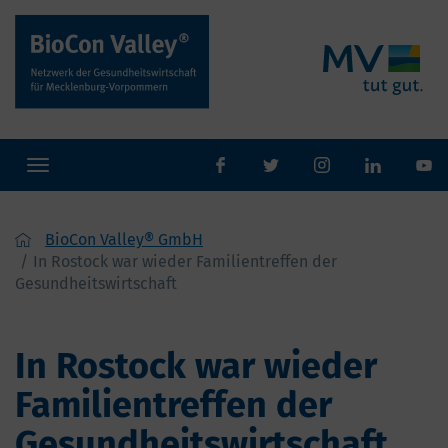
Toggle
facebook
twitter
Instaram
navigation
BioCon Valley® GmbH
In Rostock war wieder Familientreffen der
Gesundheitswirtschaft
In Rostock war wieder
Familientreffen der
Gesundheitswirtschaft