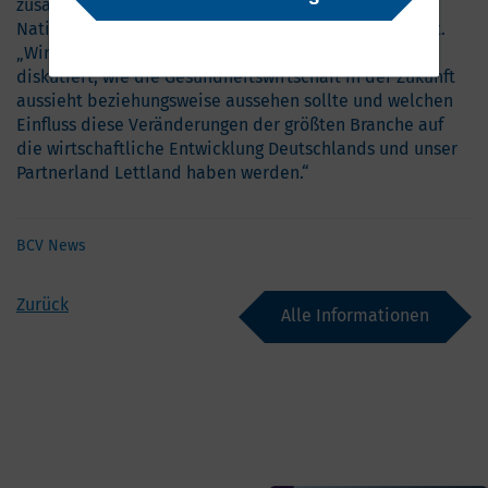
zusammen“, sagt Prof. Marek Zygmunt, Präsident der
Nationalen Branchenkonferenz Gesundheitswirtschaft.
„Wir haben in diesem Jahr erneut offen darüber
diskutiert, wie die Gesundheitswirtschaft in der Zukunft
aussieht beziehungsweise aussehen sollte und welchen
Einfluss diese Veränderungen der größten Branche auf
die wirtschaftliche Entwicklung Deutschlands und unser
Partnerland Lettland haben werden.“
BCV News
Zurück
Alle Informationen