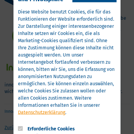
Diese Website benutzt Cookies, die für das
In der zweiten Ausgabe
Funktionieren der Website erforderlich sind.
des Newsletters
Zur Darstellung einiger interessenbezogener
informieren wir über
Inhalte setzen wir Cookies ein, die als
neu eingegangene
Marketing-Cookies qualifiziert sind. Ohne
Kooperationen, die
Ihre Zustimmung können diese Inhalte nicht
ausgespielt werden.
Um unser
Internetangebot fortlaufend verbessern zu
können, bitten wir Sie, uns die Erfassung von
anonymisierten Nutzungsdaten zu
ermöglichen.
Sie können einzeln auswählen,
innovative Forellenzuchtanlage K-2 in Lebork und
welche Cookies Sie zulassen wollen oder
wichtige Termine für die Branche. Lesen Sie
hier
mehr.
allen Cookies zustimmen. Weitere
Informationen erhalten Sie in unserer
InnoAquatech
Datenschutzerklärung
.
Zurück
Erforderliche Cookies