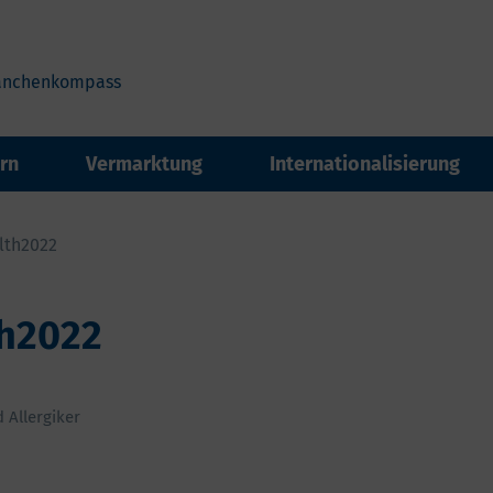
anchenkompass
rn
Vermarktung
Internationalisierung
th2022
h2022
 Allergiker