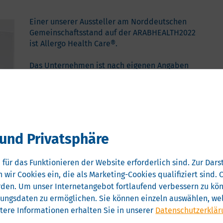
Einer unserer Aussteller am Norddeutschen
Gemeinschaftsstand auf der ARABHEALTH2022
ist Allergo Health Care®.
Das Unternehmen ist nach eigenen Angaben
einer der größten und erfahrensten Hersteller
von allergendichten Bezügen (Encasings) in
Deutschland, spezialisiert auf
Hausstaubmilbenallergie und
Asthmaprävention. Rund 100 Mitarbeiter sind
im Unternehmen beschäftigt -– in der
und Privatsphäre
Produktion, im Vertrieb und in der Verwaltung.
Die europäischen Produktionsstätten erfüllen
 für das Funktionieren der Website erforderlich sind.
Zur Darst
die höchsten, international anerkannten
 wir Cookies ein, die als Marketing-Cookies qualifiziert sind
Qualitätsstandards.
rden.
Um unser Internetangebot fortlaufend verbessern zu könn
hren mit der Entwicklung und Produktion von
zungsdaten zu ermöglichen.
Sie können einzeln auswählen, wel
lio des Unternehmens zwei erfolgreiche Marken für
tere Informationen erhalten Sie in unserer
Datenschutzerklär
. Mit Allergo® Encasings woillen das Unternehmen sie