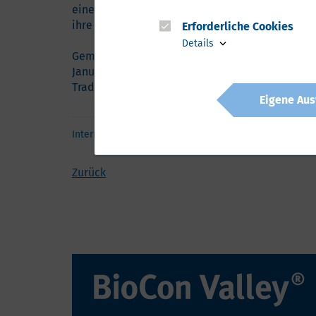
eine gesunde Schlafumgebung schaffen, um Hau
ihre Symptome zu lindern.
Erforderliche Cookies
Details
Gemeinsam mit weiteren Unternehmen aus Nordd
Januar am von der BioCon Valley® GmbH mitorg
Trade Center Arena an Stand SA.M37 auf der AR
Eigene Aus
Internationalisierung
Arab Health
Zurück