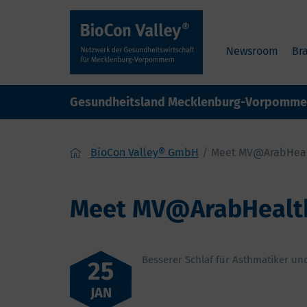
Newsroom
Br
Gesundheitsland Mecklenburg-Vorpomme
BioCon Valley® GmbH
Meet MV@ArabHeal
Meet MV@ArabHealt
Besserer Schlaf für Asthmatiker und
25
JAN