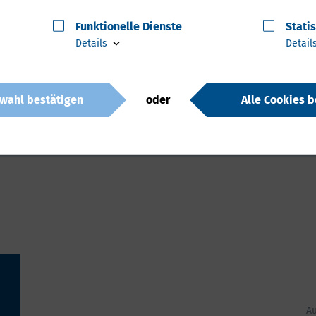
sstaubmilbenallergikern und #Asthmatikern zu helfen,
Funktionelle Dienste
Stati
Details
Detail
eutschland ist Allergo Health Care® vom 24.-27.
anisierten Norddeutschen Gemeinschaftsstand in der
AB HEALTH 2022 zu finden.
wahl bestätigen
oder
Alle Cookies b
A