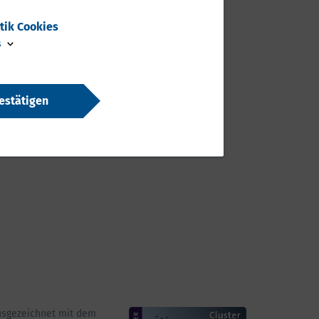
stik Cookies
s
estätigen
usgezeichnet mit dem