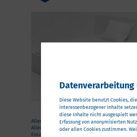
Datenverarbeitung 
Diese Website benutzt Cookies, die
interessenbezogener Inhalte setzen
diese Inhalte nicht ausgespielt we
Allergo Health Care® begann vor mehr als 25 Ja
Erfassung von anonymisierten Nut
Allergikerbettwäsche. Heute umfasst das Portfo
oder allen Cookies zustimmen. Wei
Encasings: - ALLERGOCOVER® und Allergo Natur®