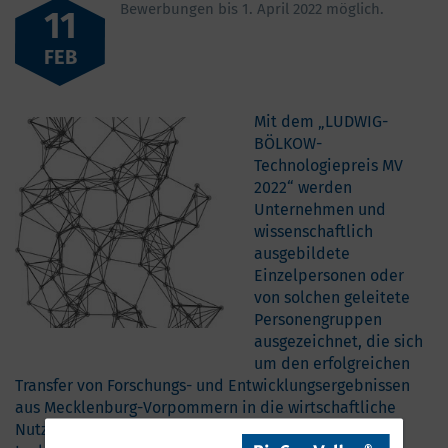
Bewerbungen bis 1. April 2022 möglich.
11
FEB
Mit dem „LUDWIG-
BÖLKOW-
Technologiepreis MV
2022“ werden
Unternehmen und
wissenschaftlich
ausgebildete
Einzelpersonen oder
von solchen geleitete
Personengruppen
ausgezeichnet, die sich
um den erfolgreichen
Transfer von Forschungs- und Entwicklungsergebnissen
aus Mecklenburg-Vorpommern in die wirtschaftliche
Nutzung in Form von Produkten, Verfahren und