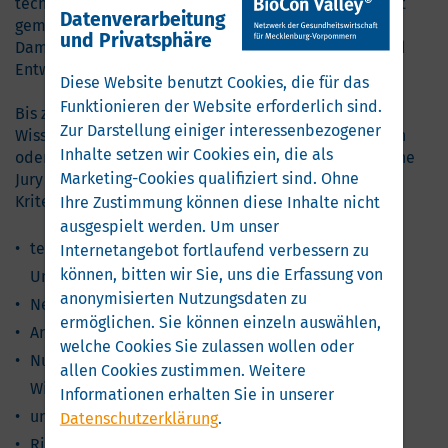
technologischen Dienstleistungen besonders verdient
Datenverarbeitung
gemacht haben.
und Privatsphäre
Damit soll der Preis auch zu weiteren Forschungs- und
Entwicklungsaktivitäten im Land anregen.
Diese Website benutzt Cookies, die für das
Funktionieren der Website erforderlich sind.
Bis zum 1. April können sich Unternehmen und
Zur Darstellung einiger interessenbezogener
Wissenschaftler mit innovativen Produkten, Verfahren
Inhalte setzen wir Cookies ein, die als
oder technologischen Dienstleistungen bewerben. Eine
Marketing-Cookies qualifiziert sind. Ohne
Jury bewertet die Einreichungen nach den folgenden
Kriterien:
Ihre Zustimmung können diese Inhalte nicht
ausgespielt werden.
Um unser
technische bzw. wirtschaftliche Vorteile und
Internetangebot fortlaufend verbessern zu
können, bitten wir Sie, uns die Erfassung von
Umsetzbarkeit
anonymisierten Nutzungsdaten zu
Neuheitsgrad, Aktualität
ermöglichen.
Sie können einzeln auswählen,
Anwendungsbreite
welche Cookies Sie zulassen wollen oder
Nutzung des Technologietransfers zwischen
allen Cookies zustimmen. Weitere
Wissenschaft und Wirtschaft
Informationen erhalten Sie in unserer
unternehmerische Leistung
Datenschutzerklärung
.
Risikobereitschaft