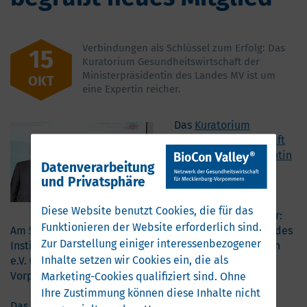
Verbindungen als Schlüssel zum Erfolg: Das
15
Kuratorium Gesundheitswirtschaft der
Ministerpräsidentin des Landes MV ist um
OKT
eine Expertin reicher.
Das
Kuratorium
Gesundheitswirtschaft
der Ministerpräsidentin
Datenverarbeitung
des Landes
und Privatsphäre
Mecklenburg-
Vorpommern
ist um
Diese Website benutzt Cookies, die für das
eine Expertin reicher:
Funktionieren der Website erforderlich sind.
Am 5. Oktober wurde Andrea Bock, Geschäftsführerin des
Zur Darstellung einiger interessenbezogener
Instituts für ImplantatTechnologie und Biomaterialien
Inhalte setzen wir Cookies ein, die als
e.V. (IIB), von der Staatskanzlei Mecklenburg-
Vorpommern (MV) neu berufen.
Marketing-Cookies qualifiziert sind. Ohne
Ihre Zustimmung können diese Inhalte nicht
Das Kuratorium, dessen Arbeit wir inhaltlich und