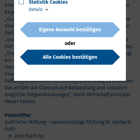
Statistik Cookies
Einrichtung durch speziell geschultes Personal und der
Details
begrenzten Verfügbarkeit der Geräte. Die EKG von
„Guardio Health“ können auf dem eigenen Smartphone
eines Patienten aufgezeichnet werden, unabhängig von
Eigene Auswahl bestätigen
Zeit, Ort und Expertise.
®
„Guardio
“ ist eine eingetragene Marke des Fraunhofer
oder
IGD Rostock. Die Technologie ist zum Patent angemeldet.
„Die Entwicklung aus Mecklenburg-Vorpommern erzeugt
Alle Cookies bestätigen
ein differenziertes EKG, dass Patienten mit
Herzkrankheiten eine hervorragende (und oft einzige)
Chance gibt, Unregelmäßigkeiten und andere
Auffälligkeiten ihres Herzschlags zuverlässig zu erkennen.
Das erhöht die Chancen auf Behandlung und reduziert
mögliche Folgeerkrankungen“, stellt Wirtschaftsminister
Meyer heraus.
Preisstifter
Guth‘sche Stiftung – Gemeinnützige Stiftung Dr. Gerhard
Guth
Zum Start-up.