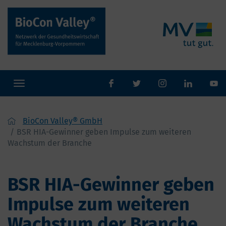
Toggle
facebook
twitter
Instaram
navigation
BioCon Valley® GmbH
BSR HIA-Gewinner geben Impulse zum weiteren
Wachstum der Branche
BSR HIA-Gewinner geben
Impulse zum weiteren
Wachstum der Branche