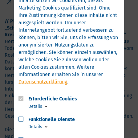
Inhalte setzen wir Cookies ein, die als
Zur Firma
.
Marketing-Cookies qualifiziert sind. Ohne
Ihre Zustimmung können diese Inhalte nicht
// Platz 1b. Preisträger: Guardio Health
ausgespielt werden.
Um unser
„Schnelle Diagnose und Überwachung von Herz-
Internetangebot fortlaufend verbessern zu
Kreislauf-Erkrankungen mit der guardio-Technologie“
können, bitten wir Sie, uns die Erfassung von
Herz-Kreislauf-Erkrankungen sind weltweit die häufigste
anonymisierten Nutzungsdaten zu
Todesursache. Das Team um Dr.-Ing. Marian Haescher vom
ermöglichen.
Sie können einzeln auswählen,
Rostocker Fraunhofer-Institut für Graphische
welche Cookies Sie zulassen wollen oder
Datenverarbeitung hat mit „Guardio Health“ eine
allen Cookies zustimmen. Weitere
kontaktlose Methode geschaffen, um Erkrankungen des
Informationen erhalten Sie in unserer
Herzens erkennen zu können. Ihre Mehrkanal-EKG-App
Datenschutzerklärung
.
fürs Smartphone transformiert mithilfe Künstlicher
Intelligenz die Bewegungen des Herzens in Mehrkanal-
Elektrokardiogramme (EKG). Ein EKG ist die Aufzeichnung
Erforderliche Cookies
der Summe der elektrischen Aktivitäten aller
Details
Herzmuskelfasern. Mit diesem können Aussagen zur
Gesundheit und Funktion eines Herzens getroffen werden.
Funktionelle Dienste
Details
Die Verwendung herkömmlicher EKG-Geräte ist mit
Nachteilen verbunden, wie der zeitaufwändigen