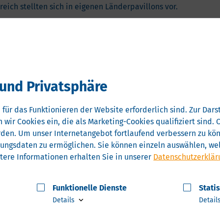
ich stellten sich in eigenen Länderpavillons vor.
wirtschaft für Mecklenburg-Vorpommern
zum dritten
 Mecklenburg-Vorpommern und unterstützten während
ner sowie bei der Kontaktanbahnung vor Ort.
schaftsstand mit sechs Unternehmen und
und Privatsphäre
t geht (
Caring. Mit Fürsorge entlassen
, Greifswald)
 für das Funktionieren der Website erforderlich sind.
Zur Darst
nnen (
Ubora UG [haftungsbeschränkt]
operated by
 wir Cookies ein, die als Marketing-Cookies qualifiziert sind
rden.
Um unser Internetangebot fortlaufend verbessern zu könn
zungsdaten zu ermöglichen.
Sie können einzeln auswählen, wel
lmedicon GmbH
, Neubrandenburg)
tere Informationen erhalten Sie in unserer
Datenschutzerklär
arning Hub als Schnittstelle zwischen Wissenschaft und
burg-Vorpommern
, Greifswald)
Funktionelle Dienste
Stati
tell- und Kommunikationsprozesse zwischen Apotheken
Details
Detail
infacht (
MediCharge GmbH
, Stralsund)
ntes klinisches Notieren (
Amnexis Digital