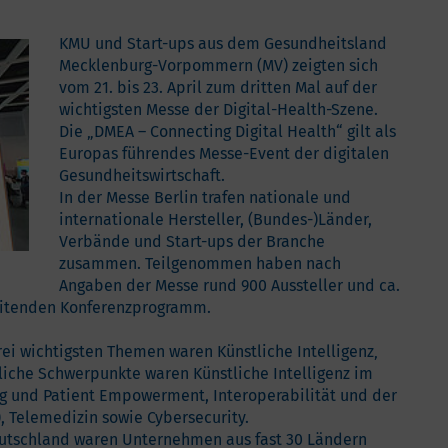
KMU und Start-ups aus dem Gesundheitsland
Mecklenburg-Vorpommern (MV) zeigten sich
vom 21. bis 23. April zum dritten Mal auf der
wichtigsten Messe der Digital-Health-Szene.
Die „DMEA – Connecting Digital Health“ gilt als
Europas führendes Messe-Event der digitalen
Gesundheitswirtschaft.
In der Messe Berlin trafen nationale und
internationale Hersteller, (Bundes-)Länder,
Verbände und Start-ups der Branche
zusammen. Teilgenommen haben nach
Angaben der Messe rund 900 Aussteller und ca.
eitenden Konferenzprogramm.
rei wichtigsten Themen waren Künstliche Intelligenz‚
liche Schwerpunkte waren Künstliche Intelligenz im
g und Patient Empowerment, Interoperabilität und der
)
, Telemedizin sowie Cybersecurity.
utschland waren Unternehmen aus fast 30 Ländern