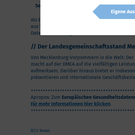
Solutions GmbH
, Greifswald)
Eigene Aus
Als Einzelaussteller präsentierten sich aus u
aus Schwerin, die Hypros GmbH aus Stralsund, d
Datenverarbeitung, Standort Rostock, sowie die
// Der Landesgemeinschaftsstand 
Von Mecklenburg-Vorpommern in die Welt: De
macht auf der DMEA auf die vielfältigen Leist
aufmerksam. Darüber hinaus bietet er insbesond
präsentieren und internationale Geschäftsbezi
+++++++++++++++++++++++++++++++++++++++++++
Apropos: Zum
Europäischen Gesundheitsdaten
Für mehr Informationen hier klicken
.
+++++++++++++++++++++++++++++++++++++++++++
BCV News