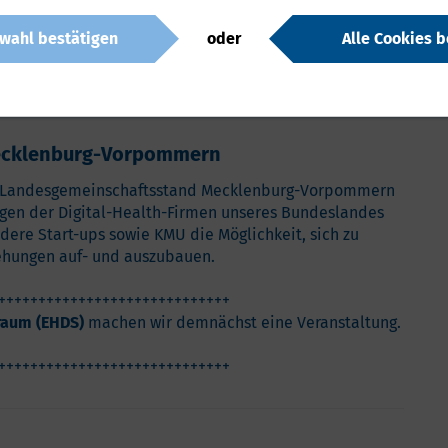
wahl bestätigen
oder
Alle Cookies b
nserem Bundesland zudem die arztkonsultation ak GmbH
as Fraunhofer-Institut für Graphische
 Vilua Vitartis Service GmbH aus Greifswald.
Mecklenburg-Vorpommern
r Landesgemeinschaftsstand Mecklenburg-Vorpommern
ungen der Digital-Health-Firmen unseres Bundeslandes
ere Start-ups sowie KMU die Möglichkeit, sich zu
ehungen auf- und auszubauen.
+++++++++++++++++++++++++++++
raum (EHDS)
machen wir demnächst eine Veranstaltung.
+++++++++++++++++++++++++++++