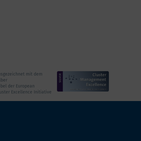
usgezeichnet mit dem
lber
bel der European
uster Excellence Initiative