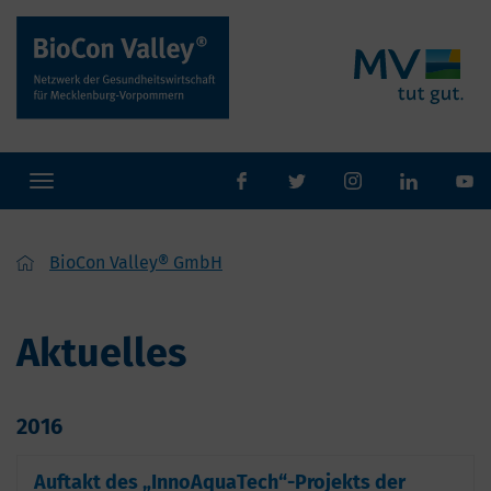
Toggle
facebook
twitter
Instaram
navigation
BioCon Valley® GmbH
Aktuelles
2016
Auftakt des „InnoAquaTech“-Projekts der