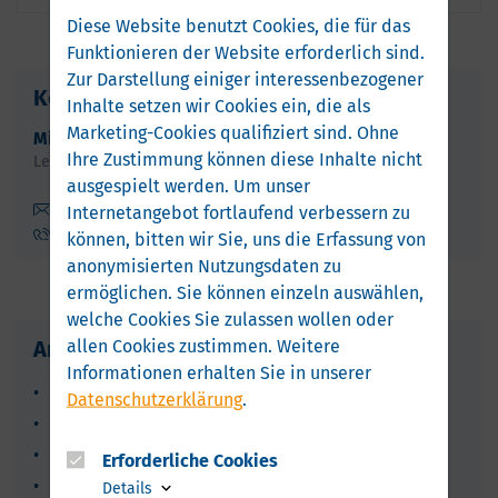
Diese Website benutzt Cookies, die für das
Funktionieren der Website erforderlich sind.
Zur Darstellung einiger interessenbezogener
Kontakt
Inhalte setzen wir Cookies ein, die als
Marketing-Cookies qualifiziert sind. Ohne
Michael
Lüdtke
Ihre Zustimmung können diese Inhalte nicht
Leiter Unternehmenskommunikation
ausgespielt werden.
Um unser
mlu@bcv.org
Internetangebot fortlaufend verbessern zu
+49 381 65 07 09 59
können, bitten wir Sie, uns die Erfassung von
anonymisierten Nutzungsdaten zu
ermöglichen.
Sie können einzeln auswählen,
welche Cookies Sie zulassen wollen oder
allen Cookies zustimmen. Weitere
Archiv
Informationen erhalten Sie in unserer
Jahr 2026 (4)
Datenschutzerklärung
.
Jahr 2025 (31)
Jahr 2024 (34)
Erforderliche Cookies
Jahr 2023 (71)
Details